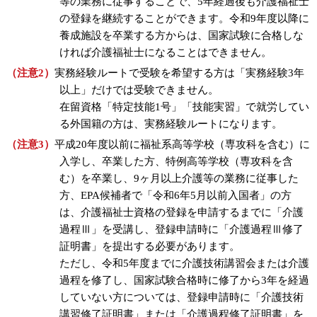
等の業務に従事することで、5年経過後も介護福祉士
の登録を継続することができます。令和9年度以降に
養成施設を卒業する方からは、国家試験に合格しな
ければ介護福祉士になることはできません。
（注意2）
実務経験ルートで受験を希望する方は「実務経験3年
以上」だけでは受験できません。
在留資格「特定技能1号」「技能実習」で就労してい
る外国籍の方は、実務経験ルートになります。
（注意3）
平成20年度以前に福祉系高等学校（専攻科を含む）に
入学し、卒業した方、特例高等学校（専攻科を含
む）を卒業し、9ヶ月以上介護等の業務に従事した
方、EPA候補者で「令和6年5月以前入国者」の方
は、介護福祉士資格の登録を申請するまでに「介護
過程Ⅲ」を受講し、登録申請時に「介護過程Ⅲ修了
証明書」を提出する必要があります。
ただし、令和5年度までに介護技術講習会または介護
過程を修了し、国家試験合格時に修了から3年を経過
していない方については、登録申請時に「介護技術
講習修了証明書」または「介護過程修了証明書」を