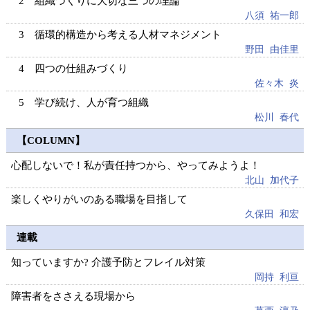
組織づくりに大切な三つの理論
八須 祐一郎
循環的構造から考える人材マネジメント
野田 由佳里
四つの仕組みづくり
佐々木 炎
学び続け、人が育つ組織
松川 春代
【COLUMN】
心配しないで！私が責任持つから、やってみようよ！
北山 加代子
楽しくやりがいのある職場を目指して
久保田 和宏
連載
知っていますか? 介護予防とフレイル対策
岡持 利亘
障害者をささえる現場から