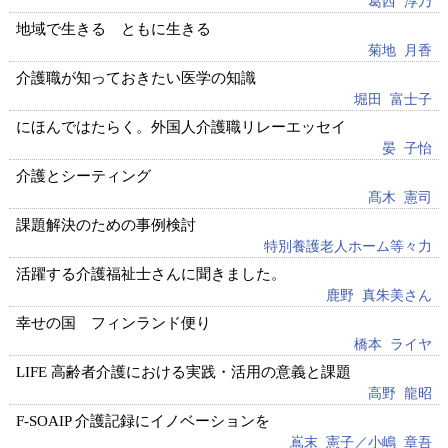
葛西 淳乃
地域で生きる ともに生きる
菊地 月香
介護職が知っておきたい医学の知識
堀田 富士子
にほんではたらく。外国人介護職リレーエッセイ
晏 子怡
介護とシーティング
髙木 憲司
課題解決のための事例検討
特別養護老人ホーム等々力
活躍する介護福祉士さんに聞きました。
鹿野 真朱美さん
幸せの国 フィンランド便り
橋本 ライヤ
LIFE 高齢者介護における実践・活用の意義と課題
高野 龍昭
F-SOAIP 介護記録にイノベーションを
嶌末 憲子／小嶋 章吾