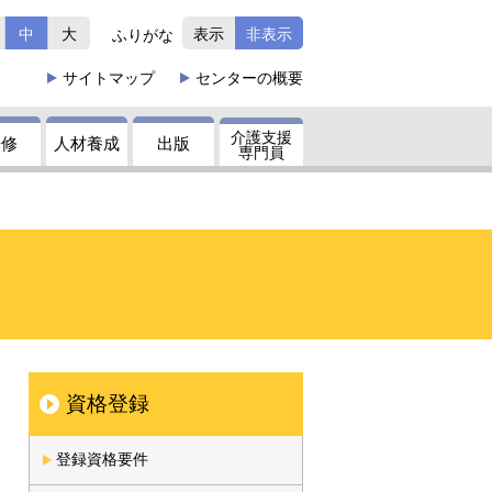
中
大
表示
非表示
ふりがな
サイトマップ
センターの
概要
介護支援
研修
人材養成
出版
専門員
資格登録
登録資格要件