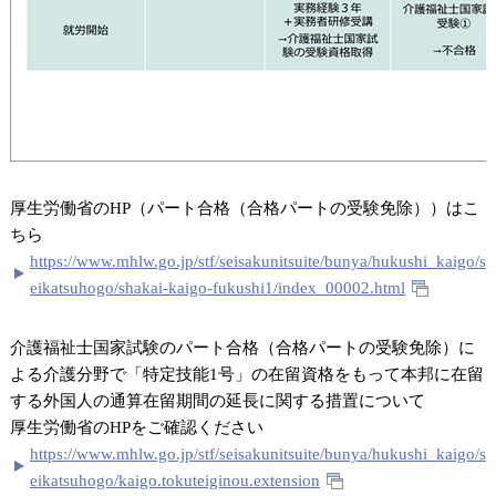
厚生労働省のHP（パート合格（合格パートの受験免除））はこ
ちら
https://www.mhlw.go.jp/stf/seisakunitsuite/bunya/hukushi_kaigo/s
eikatsuhogo/shakai-kaigo-fukushi1/index_00002.html
介護福祉士国家試験のパート合格（合格パートの受験免除）に
よる介護分野で「特定技能1号」の在留資格をもって本邦に在留
する外国人の通算在留期間の延長に関する措置について
厚生労働省のHPをご確認ください
https://www.mhlw.go.jp/stf/seisakunitsuite/bunya/hukushi_kaigo/s
eikatsuhogo/kaigo.tokuteiginou.extension